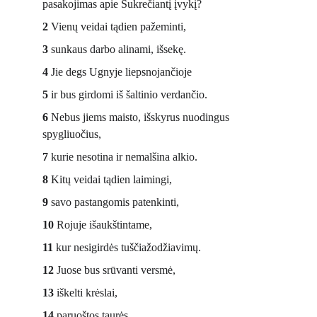
pasakojimas apie Sukrečiantį įvykį? 
2
 Vienų veidai tądien pažeminti, 
3
 sunkaus darbo alinami, išsekę. 
4
 Jie degs Ugnyje liepsnojančioje 
5
 ir bus girdomi iš šaltinio verdančio. 
6
 Nebus jiems maisto, išskyrus nuodingus 
spygliuočius, 
7
 kurie nesotina ir nemalšina alkio. 
8
 Kitų veidai tądien laimingi, 
9
 savo pastangomis patenkinti, 
10
 Rojuje išaukštintame, 
11
 kur nesigirdės tuščiažodžiavimų. 
12
 Juose bus srūvanti versmė, 
13
 iškelti krėslai, 
14
 paruoštos taurės, 