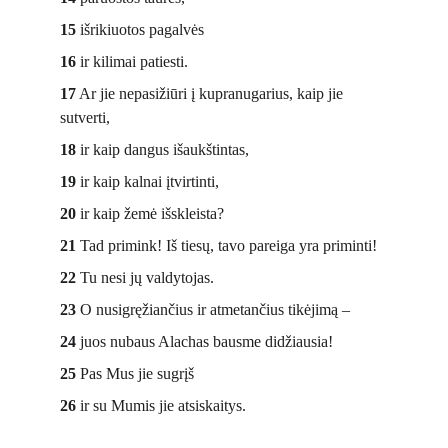
15
 išrikiuotos pagalvės 
16
 ir kilimai patiesti.
17
 Ar jie nepasižiūri į kupranugarius, kaip jie 
sutverti, 
18
 ir kaip dangus išaukštintas, 
19
 ir kaip kalnai įtvirtinti, 
20
 ir kaip žemė išskleista?
21
 Tad primink! Iš tiesų, tavo pareiga yra priminti! 
22
 Tu nesi jų valdytojas. 
23
 O nusigręžiančius ir atmetančius tikėjimą – 
24
 juos nubaus Alachas bausme didžiausia! 
25
 Pas Mus jie sugrįš 
26
 ir su Mumis jie atsiskaitys.