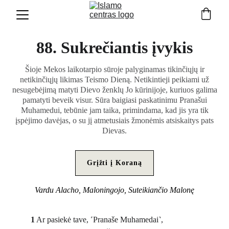
88. Sukrečiantis įvykis
Šioje Mekos laikotarpio sūroje palyginamas tikinčiųjų ir
netikinčiųjų likimas Teismo Dieną. Netikintieji peikiami už
nesugebėjimą matyti Dievo ženklų Jo kūrinijoje, kuriuos galima
pamatyti beveik visur. Sūra baigiasi paskatinimu Pranašui
Muhamedui, tebūnie jam taika, primindama, kad jis yra tik
įspėjimo davėjas, o su jį atmetusiais žmonėmis atsiskaitys pats
Dievas.
Grįžti į Koraną
Vardu Alacho, Maloningojo, Suteikiančio Malonę
1
 Ar pasiekė tave, ˹Pranaše Muhamedai˺, 