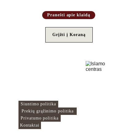
Pranešti apie klaidą
Grįžti į Koraną
Islamo Centras
Čia mes sujungiame
pasaulį!
Naudingos nuorodos
Siuntimo politika
Prekių grąžinimo politika
Privatumo politika
Kontaktai