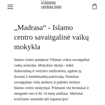
„Madrasa“ - Islamo 
centro savaitgalinė vaikų 
mokykla
Islamo centro patalpose Vilniuje veikia savaitgalinė 
vaikų mokykla. Mokyklos tikslas - teikti 
išsilavinimą ir vertybes mažiesiems, ugdant jų 
dvasinį ir intelektualinį potencialą. Pamokas 
savaitgaliais veda atsidavę ir patirties turintys 
Islamo centro mokytojai. Priimami visi berniukai ir 
mergaitės nuo 6 iki 14 metų amžiaus. Maloniai 
kviečiame susisiekti dėl registracijos!