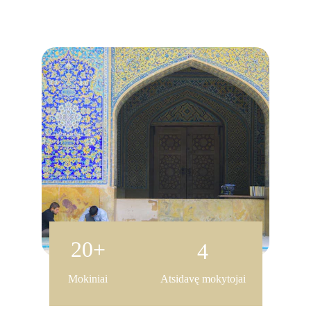
20+
4
Mokiniai
Atsidavę mokytojai