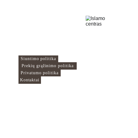
Islamo Centras
Čia mes sujungiame
pasaulį!
Naudingos nuorodos
Siuntimo politika
Prekių grąžinimo politika
Privatumo politika
Kontaktai
Mus rasite
Rugių g. 1A
Vilnius
info@islamocentras.lt