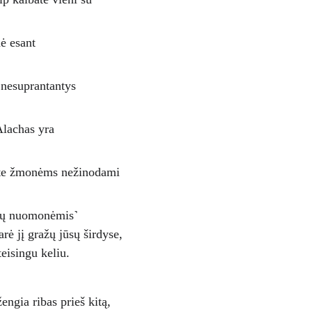
ė esant 
 nesuprantantys 
 Alachas yra 
umėte žmonėms nežinodami 
ūsų nuomonėmis˺ 
ė jį gražų jūsų širdyse, 
eisingu keliu. 
žengia ribas prieš kitą, 