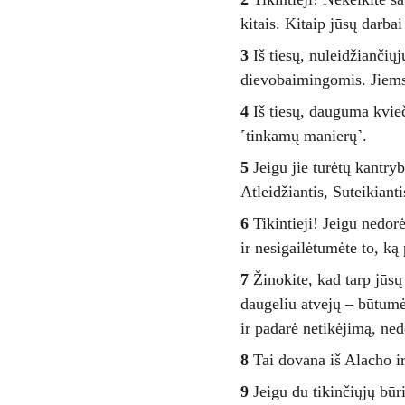
kitais. Kitaip jūsų darba
3
 Iš tiesų, nuleidžiančių
dievobaimingomis. Jiems b
4
 Iš tiesų, dauguma kvie
˹tinkamų manierų˺. 
5
 Jeigu jie turėtų kantryb
Atleidžiantis, Suteikiant
6
 Tikintieji! Jeigu nedo
ir nesigailėtumėte to, ką 
7
 Žinokite, kad tarp jūs
daugeliu atvejų – būtumėt
ir padarė netikėjimą, ne
8
 Tai dovana iš Alacho i
9
 Jeigu du tikinčiųjų būri