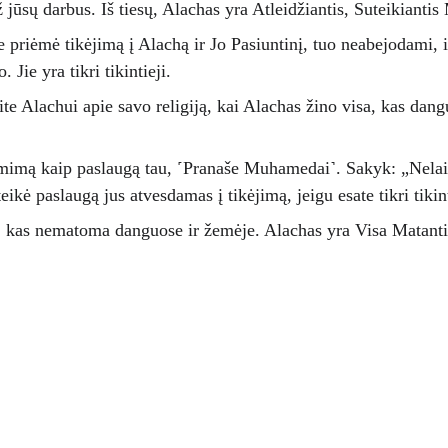
 jūsų darbus. Iš tiesų, Alachas yra Atleidžiantis, Suteikiantis
rie priėmė tikėjimą į Alachą ir Jo Pasiuntinį, tuo neabejodami, i
Jie yra tikri tikintieji. 
te Alachui apie savo religiją, kai Alachas žino visa, kas dan
iėmimą kaip paslaugą tau, ˹Pranaše Muhamedai˺. Sakyk: „Nelai
ikė paslaugą jus atvesdamas į tikėjimą, jeigu esate tikri tikint
o, kas nematoma danguose ir žemėje. Alachas yra Visa Matantis