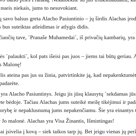
i nueis niekais, jums to nesuvokiant. 
jų savo balsus greta Alacho Pasiuntinio – jų širdis Alachas įrod
us suteiktas atleidimas ir atlygis didis. 
čiančių tave, ˹Pranaše Muhamedai˺, iš privačių kambarių, yra
ės ˹palaukti˺, kol pats išeisi pas juos – jiems tai būtų geriau.
is Malonę!
rėlis ateina pas jus su žinia, patvirtinkite ją, kad nepakenkt
padarėte. 
ų yra Alacho Pasiuntinys. Jeigu jis jūsų klausytų ˹sekdamas j
e bėdoje. Tačiau Alachas jums suteikė meilę tikėjimui ir padar
dorybę ir nepaklusnumą jums nepakenčiamu. Šie yra einantys t
r Jo malonė. Alachas yra Visa Žinantis, Išmintingas!
ai įsivelia į kovą – siek taikos tarp jų. Bet jeigu vienas jų per