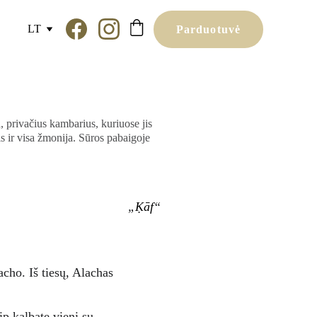
LT
Parduotuvė
 privačius kambarius, kuriuose jis
is ir visa žmonija. Sūros pabaigoje
.
„
Ḳāf
“
cho. Iš tiesų, Alachas 
p kalbate vieni su 