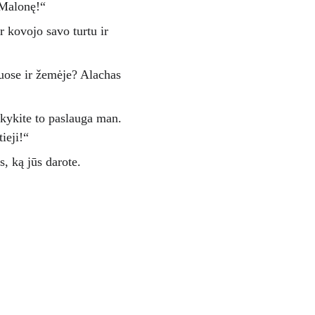
 Malonę!“ 
r kovojo savo turtu ir 
guose ir žemėje? Alachas 
kykite to paslauga man. 
ieji!“ 
, ką jūs darote.