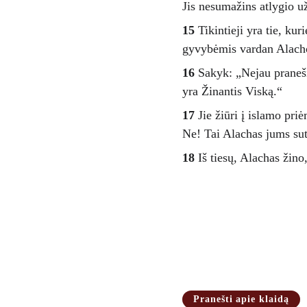
Jis nesumažins atlygio už
15
 Tikintieji yra tie, ku
gyvybėmis vardan Alacho. 
16
 Sakyk: „Nejau praneši
yra Žinantis Viską.“ 
17
 Jie žiūri į islamo pr
Ne! Tai Alachas jums sute
18
 Iš tiesų, Alachas žin
Pranešti apie klaidą