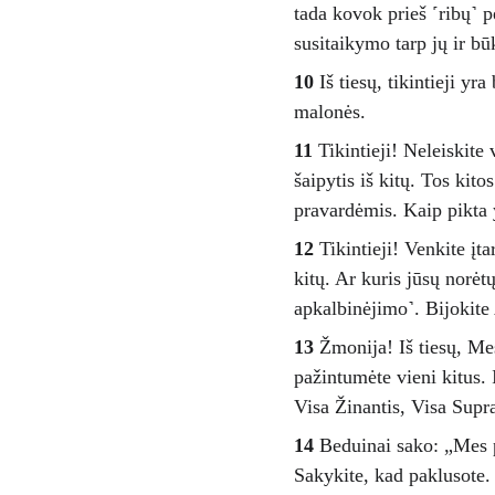
tada kovok prieš ˹ribų˺ p
susitaikymo tarp jų ir bū
10
 Iš tiesų, tikintieji y
malonės.
11
 Tikintieji! Neleiskite 
šaipytis iš kitų. Tos kito
pravardėmis. Kaip pikta y
12
 Tikintieji! Venkite įt
kitų. Ar kuris jūsų norėt
apkalbinėjimo˺. Bijokite 
13
 Žmonija! Iš tiesų, Me
pažintumėte vieni kitus. 
Visa Žinantis, Visa Supra
14
 Beduinai sako: „Mes p
Sakykite, kad paklusote. 