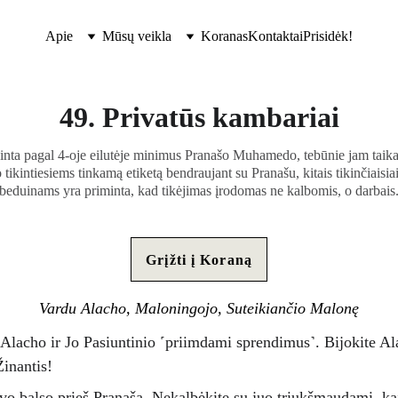
Apie
Mūsų veikla
Koranas
Kontaktai
Prisidėk!
49. Privatūs kambariai
inta pagal 4-oje eilutėje minimus Pranašo Muhamedo, tebūnie jam taika,
 tikintiesiems tinkamą etiketą bendraujant su Pranašu, kitais tikinčiaisia
beduinams yra priminta, kad tikėjimas įrodomas ne kalbomis, o darbais
Grįžti į Koraną
Vardu Alacho, Maloningojo, Suteikiančio Malonę
e Alacho ir Jo Pasiuntinio ˹priimdami sprendimus˺. Bijokite Ala
Žinantis! 
savo balso prieš Pranašą. Nekalbėkite su juo triukšmaudami, kai