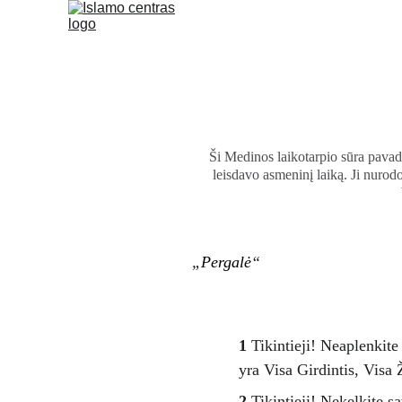
Ši Medinos laikotarpio sūra pavad
leisdavo asmeninį laiką. Ji nurodo
„
Pergalė
“
1
 Tikintieji! Neaplenkit
yra Visa Girdintis, Visa 
2
 Tikintieji! Nekelkite 