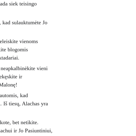
ada siek teisingo 
ho, kad sulauktumėte Jo 
 neleiskite vienoms 
kite blogomis 
tadariai. 
r neapkalbinėkite vieni 
kęskite ir 
 Malonę! 
tautomis, kad 
. Iš tiesų, Alachas yra 
te, bet netikite. 
achui ir Jo Pasiuntiniui, 