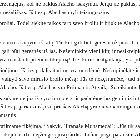
eržengėjus, kol jie paklus Alacho įsakymui. Jeigu jie paklus, t
k nešališkas. Iš tiesų, Alachas myli teisinguosius! 
ra broliai. Todėl siekite taikos tarp savo brolių ir bijokite Alac
vieniems šaipytis iš kitų. Tie kiti gali būti geresni už juos. Ir
s gali būti geresnės už jas. Nežeminkite vieni kitų ir nesikreip
ra maištauti priėmus tikėjimą! Tie, kurie neatgailauja, yra pik
arinėjimo. Iš tiesų, dalis įtarimų yra nuodėmė. Nešnipinėkite i
ų valgyti savo mirusio brolio mėsą? Jūs to nekęstumėte, ˹tad ne
Alacho. Iš tiesų, Alachas yra Priimantis Atgailą, Suteikiantis
s sukūrėme jus iš vyro ir moters, ir padarėme jus gentimis ir 
Iš tiesų, geriausi iš jūsų priešais Alachą yra dievobaimingiausi
ntantis!
riimame tikėjimą.“ Sakyk, ˹Pranaše Muhamedai˺: „Jūs tik sako
Tikėjimas dar neįžengė į jūsų širdis. Tačiau jeigu paklusite Al