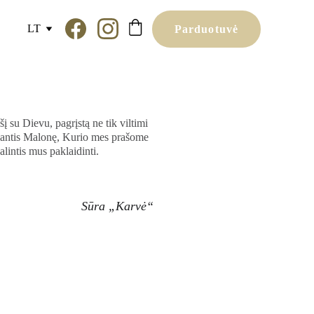
LT
Parduotuvė
 su Dievu, pagrįstą ne tik viltimi
kiantis Malonę, Kurio mes prašome
lintis mus paklaidinti.
Sūra „Karvė“ 