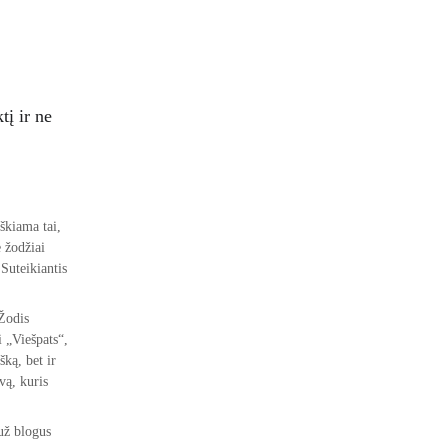
.
tį ir ne 
iškiama tai, 
 žodžiai 
Suteikiantis 
Žodis 
i „Viešpats“, 
šką, bet ir 
vą, kuris 
už blogus 