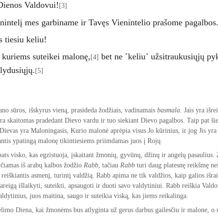
Dienos Valdovui!
[3]
nintelį mes garbiname ir Tavęs Vienintelio prašome pagalbos
 tiesiu keliu! 
, kuriems suteikei malonę,
 bet ne ˹keliu˺ užsitraukusiųjų pyk
[4]
klydusiųjų.
[5]
ano sūros, išskyrus vieną, prasideda žodžiais, vadinamais 
basmala
. Jais yra išre
ra skaitomas pradedant Dievo vardu ir tuo siekiant Dievo pagalbos. Taip pat šie
Dievas yra Maloningasis, Kurio malonė aprėpia visus Jo kūrinius, ir jog Jis yra 
antis ypatingą malonę tikintiesiems priimdamas juos į Rojų.
pats visko, kas egzistuoja, įskaitant žmonių, gyvūnų, džinų ir angelų pasaulius. 
rčiamas iš arabų kalbos žodžio 
Rabb
, tačiau 
Rabb
 turi daug platesnę reikšmę ne
 reiškiantis asmenį, turintį valdžią. Rabb apima ne tik valdžios, kaip galios išrai
areigą išlaikyti, suteikti, apsaugoti ir duoti savo valdytiniui. Rabb reiškia Valdo
aldytinius, juos maitina, saugo ir suteikia viską, kas jiems reikalinga.
kėlimo Diena, kai žmonėms bus atlyginta už gerus darbus gailesčiu ir malone, o 