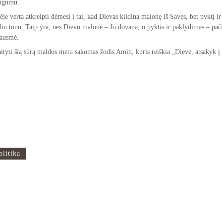
ingumu.
tėje verta atkreipti dėmesį į tai, kad Dievas kildina malonę iš Savęs, bet pyktį i
liu tonu. Taip yra, nes Dievo malonė – Jo dovana, o pyktis ir paklydimas – pač
bausmė.
aityti šią sūrą maldos metu sakomas žodis Amīn, kuris reiškia „Dieve, atsakyk 
odos
Mus rasite
Rugių g. 1A
olitika
Vilnius