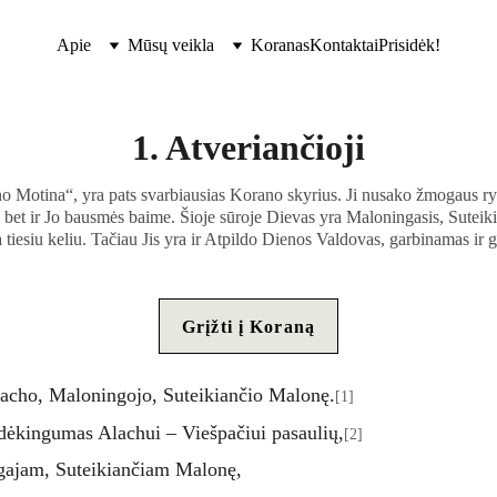
Apie
Mūsų veikla
Koranas
Kontaktai
Prisidėk!
1. Atveriančioji
o Motina“, yra pats svarbiausias Korano skyrius. Ji nusako žmogaus ryšį
, bet ir Jo bausmės baime. Šioje sūroje Dievas yra Maloningasis, Sutei
 tiesiu keliu. Tačiau Jis yra ir Atpildo Dienos Valdovas, garbinamas ir ga
Grįžti į Koraną
acho, Maloningojo, Suteikiančio Malonę.
[1]
 dėkingumas Alachui – Viešpačiui pasaulių,
[2]
gajam, Suteikiančiam Malonę, 