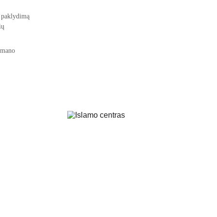
r paklydimą 
ių 
į mano 