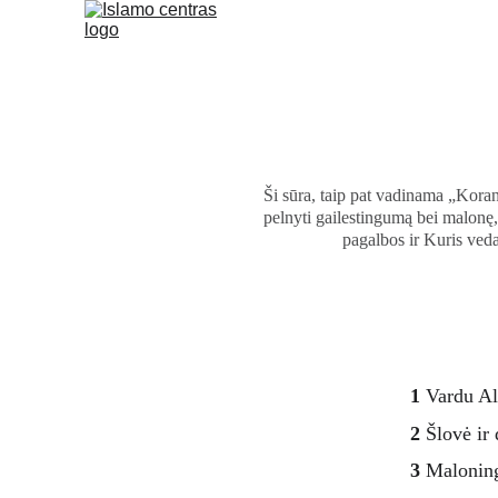
Ši sūra, taip pat vadinama „Koran
pelnyti gailestingumą bei malonę
pagalbos ir Kuris veda
1
 Vardu Al
2
 Šlovė ir
3
 Malonin