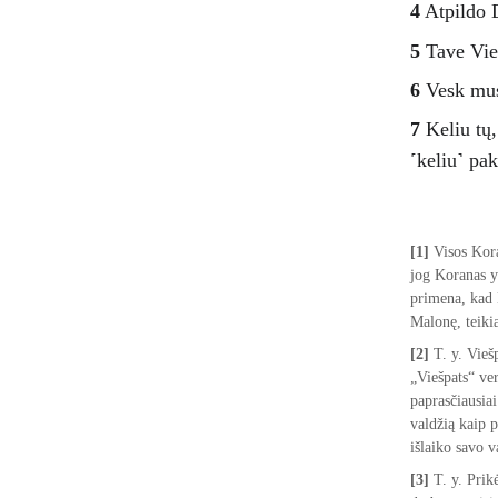
4
 Atpildo 
5
 Tave Vie
6
 Vesk mus
7
 Keliu tų
˹keliu˺ pa
[1]
 Visos Kor
jog Koranas y
primena, kad 
Malonę, teiki
[2]
 T. y. Vieš
„Viešpats“ ve
paprasčiausiai
valdžią kaip p
išlaiko savo v
[3]
 T. y. Pri