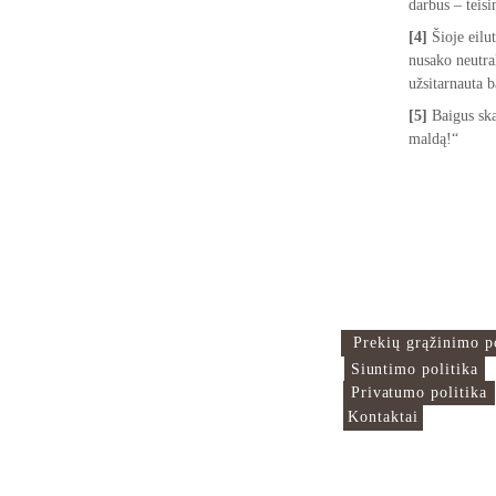
darbus – teis
[4]
 Šioje eilu
nusako neutra
užsitarnauta 
[5]
 Baigus sk
maldą!“
Islamo Centras
Naudingos nuor
Čia mes sujungiame
Prekių grąžinimo p
pasaulį!
Siuntimo politika
Privatumo politika
Kontaktai
info@islamocentras.lt
VšĮ Islamo centras 306229208
© 2025. Visos teisės saugomos 