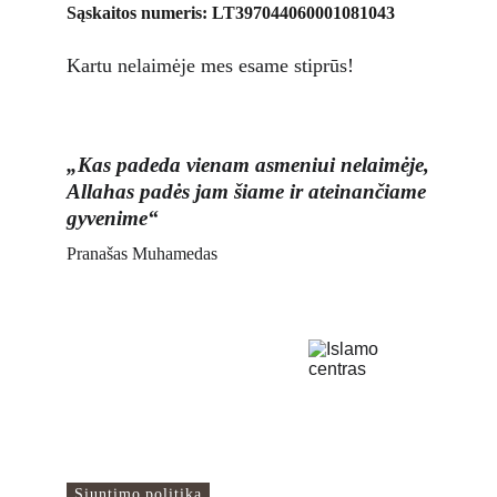
Sąskaitos numeris: LT397044060001081043
Kartu nelaimėje mes esame stiprūs!
„Kas padeda vienam asmeniui nelaimėje,
Allahas padės jam šiame ir ateinančiame
gyvenime“
Pranašas Muhamedas
Islamo Centras
Čia mes sujungiame
pasaulį!
Naudingos nuorodos
Siuntimo politika