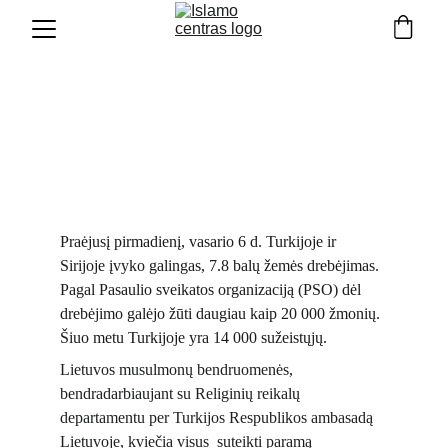
Renkama parama
Lietuvos mečetėse ir islamo centruose renkama parama nuo
žemės drebėjimo Turkijoje nukentėjusiems asmenims
2/7/2023
Praėjusį pirmadienį, vasario 6 d. Turkijoje ir 
Sirijoje įvyko galingas, 7.8 balų žemės drebėjimas. 
Pagal Pasaulio sveikatos organizaciją (PSO) dėl 
drebėjimo galėjo žūti daugiau kaip 20 000 žmonių. 
Šiuo metu Turkijoje yra 14 000 sužeistųjų. 
Lietuvos musulmonų bendruomenės, 
bendradarbiaujant su Religinių reikalų 
departamentu per Turkijos Respublikos ambasadą 
Lietuvoje, kviečia visus  suteikti paramą 