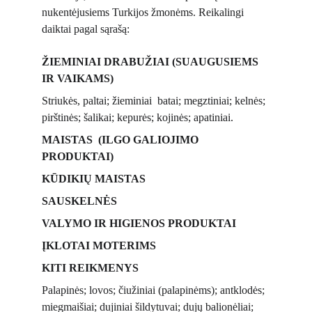
nukentėjusiems Turkijos žmonėms. Reikalingi 
daiktai pagal sąrašą:
ŽIEMINIAI DRABUŽIAI (SUAUGUSIEMS 
IR VAIKAMS)
Striukės, paltai; žieminiai  batai; megztiniai; kelnės; 
pirštinės; šalikai; kepurės; kojinės; apatiniai.
MAISTAS  (ILGO GALIOJIMO 
PRODUKTAI)
KŪDIKIŲ MAISTAS
SAUSKELNĖS 
VALYMO IR HIGIENOS PRODUKTAI
ĮKLOTAI MOTERIMS
KITI REIKMENYS
Palapinės; lovos; čiužiniai (palapinėms); antklodės; 
miegmaišiai; dujiniai šildytuvai; dujų balionėliai; 