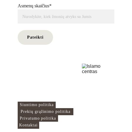
Asmenų skaičius*
Pateikti
Islamo Centras
Čia mes sujungiame
pasaulį!
Naudingos nuorodos
Siuntimo politika
Prekių grąžinimo politika
Privatumo politika
Kontaktai