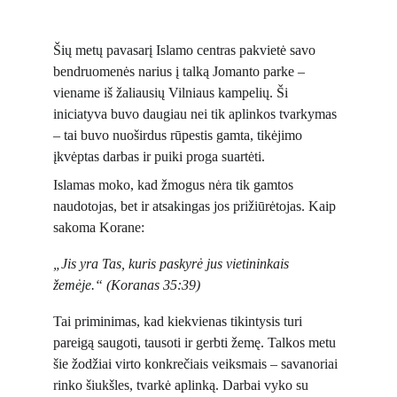
Šių metų pavasarį Islamo centras pakvietė savo 
bendruomenės narius į talką Jomanto parke – 
viename iš žaliausių Vilniaus kampelių. Ši 
iniciatyva buvo daugiau nei tik aplinkos tvarkymas 
– tai buvo nuoširdus rūpestis gamta, tikėjimo 
įkvėptas darbas ir puiki proga suartėti.
Islamas moko, kad žmogus nėra tik gamtos 
naudotojas, bet ir atsakingas jos prižiūrėtojas. Kaip 
sakoma Korane:
„Jis yra Tas, kuris paskyrė jus vietininkais 
žemėje.“ 
(Koranas 35:39)
Tai priminimas, kad kiekvienas tikintysis turi 
pareigą saugoti, tausoti ir gerbti žemę. Talkos metu 
šie žodžiai virto konkrečiais veiksmais – savanoriai 
rinko šiukšles, tvarkė aplinką. Darbai vyko su 