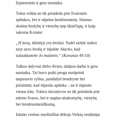
šypsenomis ir gera nuotaika.
Tokia veikla ne tik prisideda prie švaresnės 
aplinkos, bet ir stiprina bendruomenę. Islamas 
skatina brolybę ir vienybę tarp tikinčiųjų, ir kaip 
sakoma Korane:
„Iš tiesų, tikintieji yra broliai. Todėl siekite taikos 
tarp savo brolių ir bijokite Alacho, kad 
sulauktumėte Jo malonės.“ 
(Koranas 49:10)
Talkos dalyviai dirbo išvien, dalijosi darbu ir gera 
nuotaika. Tai buvo puiki proga sustiprinti 
tarpusavio ryšius, pasidalyti bendryste bei 
prisiminti, kad rūpestis aplinka – tai ir rūpestis 
vienas kitu. Tokios iniciatyvos ne tik prisideda prie 
miesto švaros, bet ir augina atsakomybę, vienybę 
bei bendruomeniškumą.
Islamo centras nuoširdžiai dėkoja Verkių seniūnijai 