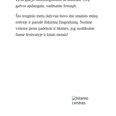
galvos apdangalu, vadinamu 
šemagh
.
Šio renginio metu dalyviai buvo itin smalsūs mūsų 
erdvėje ir parodė išskirtinį žingeidumą. Norime 
visiems jiems padėkoti ir tikimės, jog susitiksime 
šiame festivalyje ir kitais metais!
Islamo Centras
Čia mes sujungiame
pasaulį!