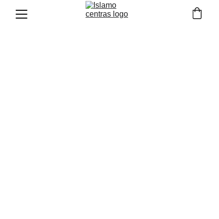
Islamo centras festivalyje
„Būtent“
8/28/2023