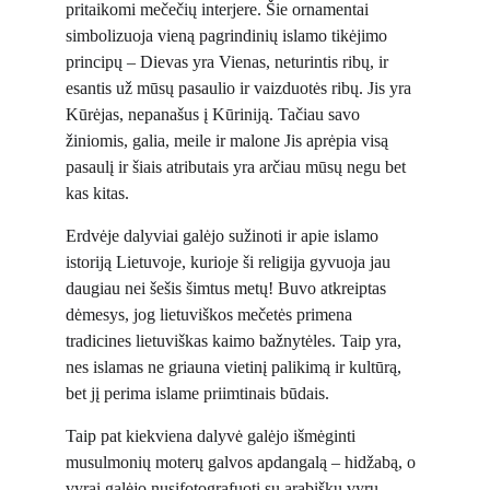
pritaikomi mečečių interjere. Šie ornamentai 
simbolizuoja vieną pagrindinių islamo tikėjimo 
principų – Dievas yra Vienas, neturintis ribų, ir 
esantis už mūsų pasaulio ir vaizduotės ribų. Jis yra 
Kūrėjas, nepanašus į Kūriniją. Tačiau savo 
žiniomis, galia, meile ir malone Jis aprėpia visą 
pasaulį ir šiais atributais yra arčiau mūsų negu bet 
kas kitas.
Erdvėje dalyviai galėjo sužinoti ir apie islamo 
istoriją Lietuvoje, kurioje ši religija gyvuoja jau 
daugiau nei šešis šimtus metų! Buvo atkreiptas 
dėmesys, jog lietuviškos mečetės primena 
tradicines lietuviškas kaimo bažnytėles. Taip yra, 
nes islamas ne griauna vietinį palikimą ir kultūrą, 
bet jį perima islame priimtinais būdais.
Taip pat kiekviena dalyvė galėjo išmėginti 
musulmonių moterų galvos apdangalą – hidžabą, o 
vyrai galėjo nusifotografuoti su arabišku vyrų 