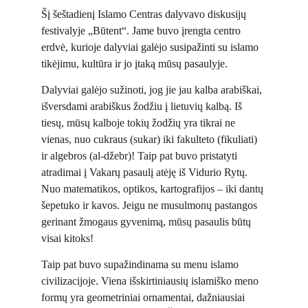
Šį šeštadienį Islamo Centras dalyvavo diskusijų 
festivalyje „Būtent“. Jame buvo įrengta centro 
erdvė, kurioje dalyviai galėjo susipažinti su islamo 
tikėjimu, kultūra ir jo įtaką mūsų pasaulyje.
Dalyviai galėjo sužinoti, jog jie jau kalba arabiškai, 
išversdami arabiškus žodžiu į lietuvių kalbą. Iš 
tiesų, mūsų kalboje tokių žodžių yra tikrai ne 
vienas, nuo cukraus (sukar) iki fakulteto (fikuliati) 
ir algebros (al-džebr)! Taip pat buvo pristatyti 
atradimai į Vakarų pasaulį atėję iš Vidurio Rytų. 
Nuo matematikos, optikos, kartografijos – iki dantų 
šepetuko ir kavos. Jeigu ne musulmonų pastangos 
gerinant žmogaus gyvenimą, mūsų pasaulis būtų 
visai kitoks!
Taip pat buvo supažindinama su menu islamo 
civilizacijoje. Viena išskirtiniausių islamiško meno 
formų yra geometriniai ornamentai, dažniausiai 