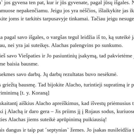
 jos gyvena ten pat, kur ir jūs gyvenate, pagal jūsų išgales. 
uose nepakenčiamu. Jeigu jos yra nėščios, išlaikykite jas i
ite joms ir tarkitės tarpusavyje tinkamai. Tačiau jeigu nesugeba
a pagal savo išgales, o vargšas tegul leidžia iš to, ką suteikė
au, nei yra jai suteikęs. Alachas palengvins po sunkumo.
ieš savo Viešpaties ir Jo pasiuntinių įsakymą, tad pakvietėme 
me baisia bausme. 
asekmes savo darbų. Jų darbų rezultatas buvo nesėkmė. 
 griežtą bausmę. Tad bijokite Alacho, turintieji supratimą ir p
iminimą [t. y. Koraną] 
, skaitantį aiškius Alacho apreiškimus, kad išvestų priėmusius t
ki į Alachą ir daro gera – Jis priims jį į Rojaus sodus, kuriuos
šties Alachas jiems suteikė aprūpinimą puikiausią!
s dangus ir taip pat ˹septynias˺ žemes. Jo įsakas nusileidžia t