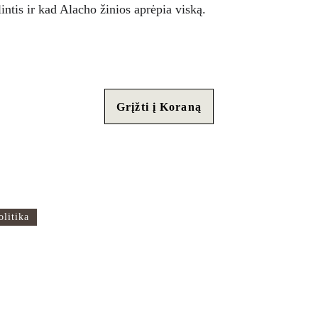
ntis ir kad Alacho žinios aprėpia viską.
Grįžti į Koraną
odos
Mus rasite
Rugių g. 1A
olitika
Vilnius