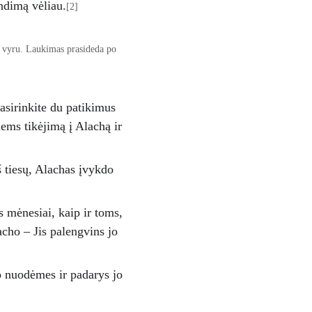
endimą vėliau.
[2]
tu vyru. Laukimas prasideda po 
Pasirinkite du patikimus 
iems tikėjimą į Alachą ir 
š tiesų, Alachas įvykdo 
s mėnesiai, kaip ir toms, 
cho – Jis palengvins jo 
o nuodėmes ir padarys jo 