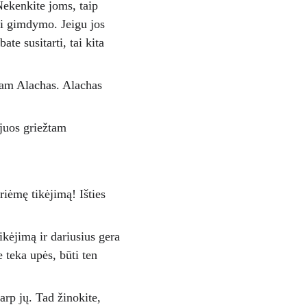
Nekenkite joms, taip 
ki gimdymo. Jeigu jos 
te susitarti, tai kita 
 jam Alachas. Alachas 
juos griežtam 
riėmę tikėjimą! Išties 
ikėjimą ir dariusius gera 
e teka upės, būti ten 
arp jų. Tad žinokite, 