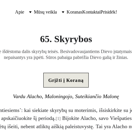
Apie
Mūsų veikla
Koranas
Kontaktai
Prisidėk!
65. Skyrybos
 išdėstoma dalis skyrybų teisės. Besivadovaujantiems Dievo įstatymais y
nepaisantys yra įspėti. Sūros pabaiga pabrėžia Dievo galią ir žinias.
Grįžti į Koraną
Vardu Alacho, Maloningojo, Suteikiančio Malonę
tiesiems˺: kai siekiate skyrybų su moterimis, išsiskirkite su 
r apskaičiuokite šį periodą.
 Bijokite Alacho, savo Viešpaties.
[1]
tų išeiti, nebent atliktų aiškią paleistuvystę. Tai yra Alacho n