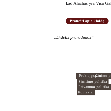
kad Alachas yra Visa Gali
Pranešti apie klaidą
„
Didelis praradimas
“
Islamo Centras
Naudingos nuor
Čia mes sujungiame
Prekių grąžinimo p
pasaulį!
Siuntimo politika
Privatumo politika
Kontaktai
info@islamocentras.lt
VšĮ Islamo centras 306229208
© 2025. Visos teisės saugomos 