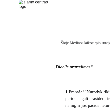
Šioje Medinos laikotarpio sūroje
„
Didelis praradimas
“
1
 Pranaše! ˹Nurodyk tikin
periodas gali prasidėti, i
namų, ir jos pačios neturė