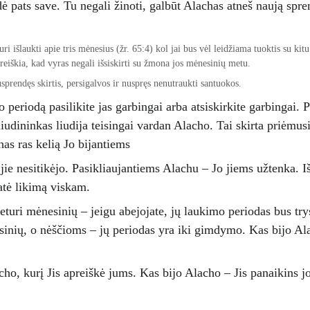
ė pats save. Tu negali žinoti, galbūt Alachas atneš naują spr
ri išlaukti apie tris mėnesius (žr. 65:4) kol jai bus vėl leidžiama tuoktis su ki
reiškia, kad vyras negali išsiskirti su žmona jos mėnesinių metu.
usprendęs skirtis, persigalvos ir nuspręs nenutraukti santuokos.
 periodą pasilikite jas garbingai arba atsiskirkite garbingai. 
 liudininkas liudija teisingai vardan Alacho. Tai skirta priėmus
as ras kelią Jo bijantiems 
r jie nesitikėjo. Pasikliaujantiems Alachu – Jo jiems užtenka. I
atė likimą viskam.
eturi mėnesinių – jeigu abejojate, jų laukimo periodas bus try
sinių, o nėščioms – jų periodas yra iki gimdymo. Kas bijo Ala
ho, kurį Jis apreiškė jums. Kas bijo Alacho – Jis panaikins j