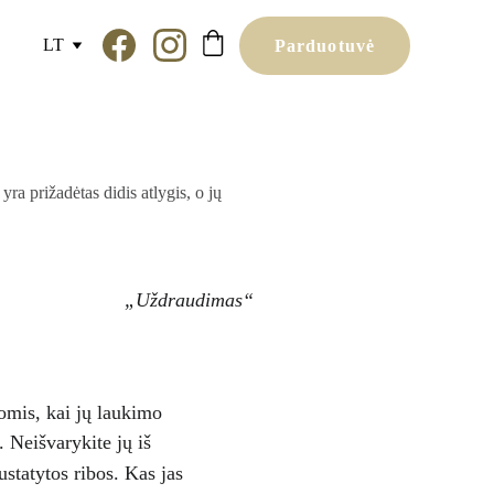
LT
Parduotuvė
ra prižadėtas didis atlygis, o jų
„Uždraudimas“
jomis, kai jų laukimo 
 Neišvarykite jų iš 
ustatytos ribos. Kas jas 