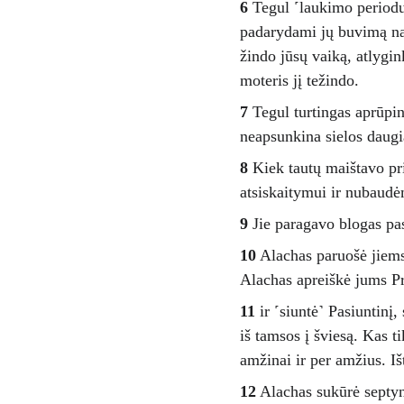
6
 Tegul ˹laukimo periodu˺
padarydami jų buvimą nam
žindo jūsų vaiką, atlygink
moteris jį težindo. 
7
 Tegul turtingas aprūpin
neapsunkina sielos daugi
8 
Kiek tautų maištavo pr
atsiskaitymui ir nubaudė
9
 Jie paragavo blogas p
10
 Alachas paruošė jiems
Alachas apreiškė jums Pr
11
 ir ˹siuntė˺ Pasiuntinį
iš tamsos į šviesą. Kas ti
amžinai ir per amžius. I
12
 Alachas sukūrė septyni