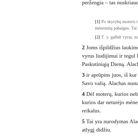
peržengia – tas nuskriaud
[1]
 Po skyrybų moteris tu
mėnesinių pabaigos. Tai 
[2]
 T. y. galbūt vyras, n
2
 Joms išpildžius laukimo
vyrus liudijimui ir tegul
Paskutiniąją Dieną. Alach
3
 ir aprūpins juos, iš ku
Savo valią. Alachas nust
4
 Dėl moterų, kurios neb
kurios dar neturėjo mėne
reikalus. 
5
 Tai yra nurodymas Alac
atlygį didžiu. 